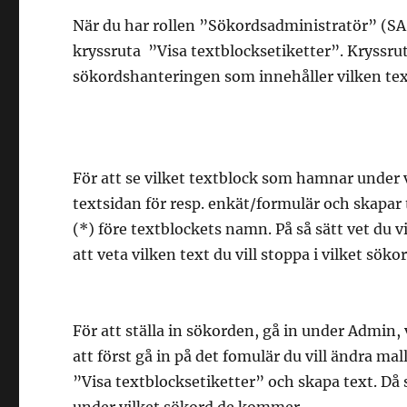
När du har rollen ”Sökordsadministratör” (SA)
kryssruta ”Visa textblocksetiketter”. Kryssruta
sökordshanteringen som innehåller vilken tex
För att se vilket textblock som hamnar under 
textsidan för resp. enkät/formulär och skapar t
(*) före textblockets namn. På så sätt vet du vi
att veta vilken text du vill stoppa i vilket sökor
För att ställa in sökorden, gå in under Admin,
att först gå in på det fomulär du vill ändra ma
”Visa textblocksetiketter” och skapa text. Då s