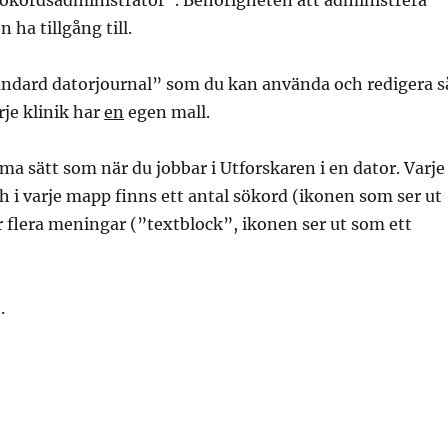
kordsadministratör”. Behörigheten att administrera
ha tillgång till.
ndard datorjournal” som du kan använda och redigera s
rje klinik har
en
egen mall.
a sätt som när du jobbar i Utforskaren i en dator. Varje
h i varje mapp finns ett antal sökord (ikonen som ser ut
er flera meningar (”textblock”, ikonen ser ut som ett
.