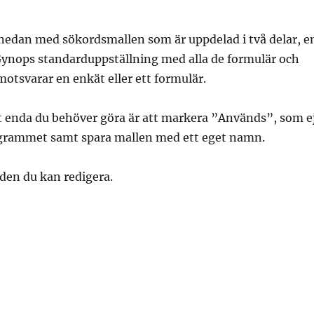
 nedan med sökordsmallen som är uppdelad i två delar, e
 Gynops standarduppställning med alla de formulär och
tsvarar en enkät eller ett formulär.
et enda du behöver göra är att markera ”Används”, som e
ogrammet samt spara mallen med ett eget namn.
 den du kan redigera.