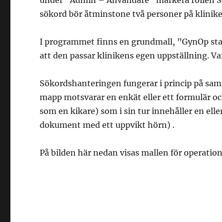
under ”Admin – Användare” markera rollen Sö
sökord bör åtminstone två personer på kliniken 
I programmet finns en grundmall, ”GynOp sta
att den passar klinikens egen uppställning. Va
Sökordshanteringen fungerar i princip på samm
mapp motsvarar en enkät eller ett formulär oc
som en kikare) som i sin tur innehåller en ell
dokument med ett uppvikt hörn) .
På bilden här nedan visas mallen för operation