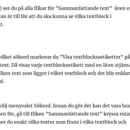
 ser du på alla flikar för ”Sammanfattande text” även 
n är till för att du ska kunna se vilka textblock i
t.
vilket sökord markerar du ”Visa textblockssetiketter” p
ext. Då visas varje textblocksetikett med en liten stjärn
lken text som ligger i vilket textblock och det blir enkla
d.
 välj menyvalet Sökord. Innan du gör det kan det vara bra
llen för, gå till fliken ”Sammanfattande text” kryssa rut
er du exakt vilka texter som finns i vilka textblock och